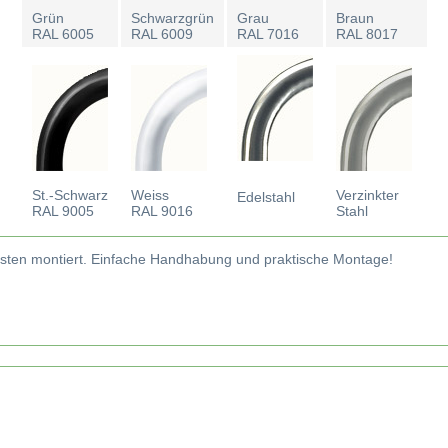
Grün
Schwarzgrün
Grau
Braun
RAL 6005
RAL 6009
RAL 7016
RAL 8017
St.-Schwarz
Weiss
Verzinkter
Edelstahl
RAL 9005
RAL 9016
Stahl
asten montiert. Einfache Handhabung und praktische Montage!