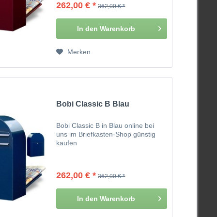
262,00 € *
362,00 € *
In den
Warenkorb
Merken
Bobi Classic B Blau
Bobi Classic B in Blau online bei
uns im Briefkasten-Shop günstig
kaufen
262,00 € *
362,00 € *
In den
Warenkorb