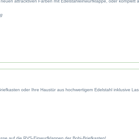
n neuen attracktiven Farben mit Edelstahleinwurfklappe, oder komplett au
ng
 Briefkasten oder Ihre Haustür aus hochwertigem Edelstahl inklusive L
sse auf die RVS-Einwurfklappen der Bobi-Briefkasten!