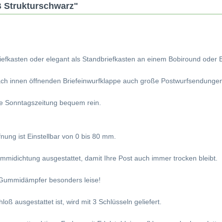
B Strukturschwarz"
riefkasten oder elegant als Standbriefkasten an einem Bobiround oder 
h innen öffnenden Briefeinwurfklappe auch große Postwurfsendungen m
cke Sonntagszeitung bequem rein.
fnung ist Einstellbar von 0 bis 80 mm.
ummidichtung ausgestattet, damit Ihre Post auch immer trocken bleibt.
h Gummidämpfer besonders leise!
oß ausgestattet ist, wird mit 3 Schlüsseln geliefert.